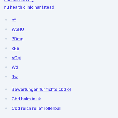
nu health clinic hanfstead
cY
WpHU
PDmq
xPe
VOpi
Wd
Rw
Bewertungen für fichte cbd öl
Cbd balm in uk
Cbd reich relief rollerball