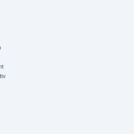
n
ht
tiv