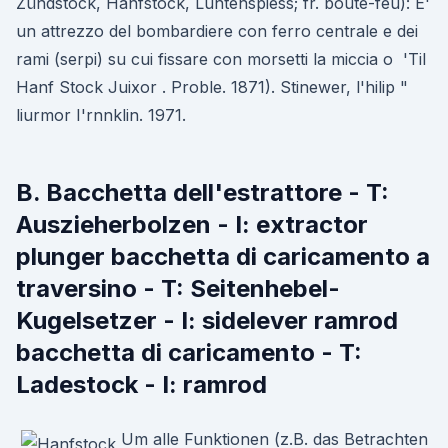
Zündstock, Hanfstock, Luntenspiess; fr. boute-feu): E'
un attrezzo del bombardiere con ferro centrale e dei
rami (serpi) su cui fissare con morsetti la miccia o 'Til
Hanf Stock Juixor . Proble. 1871). Stinewer, l'hilip "
liurmor I'rnnklin. 1971.
B. Bacchetta dell'estrattore - T:
Auszieherbolzen - I: extractor
plunger bacchetta di caricamento a
traversino - T: Seitenhebel-
Kugelsetzer - I: sidelever ramrod
bacchetta di caricamento - T:
Ladestock - I: ramrod
Um alle Funktionen (z.B. das Betrachten