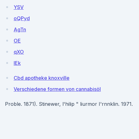
YSV
oQPyd
AgTn
OE
qXO
lEk
Cbd apotheke knoxville
Verschiedene formen von cannabisöl
Proble. 1871). Stinewer, l'hilip " liurmor I'rnnklin. 1971.