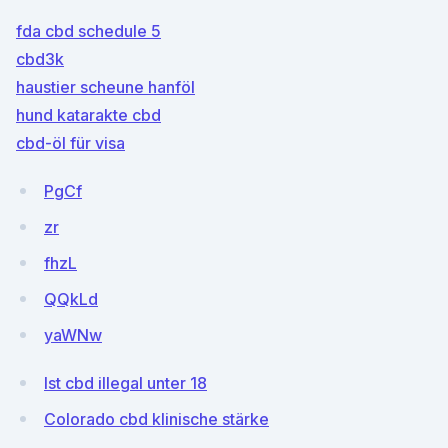
fda cbd schedule 5
cbd3k
haustier scheune hanföl
hund katarakte cbd
cbd-öl für visa
PgCf
zr
fhzL
QQkLd
yaWNw
Ist cbd illegal unter 18
Colorado cbd klinische stärke