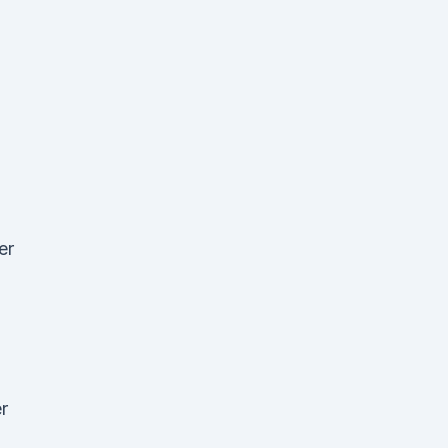
,
er
r