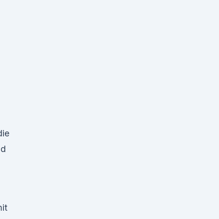
die
nd
it