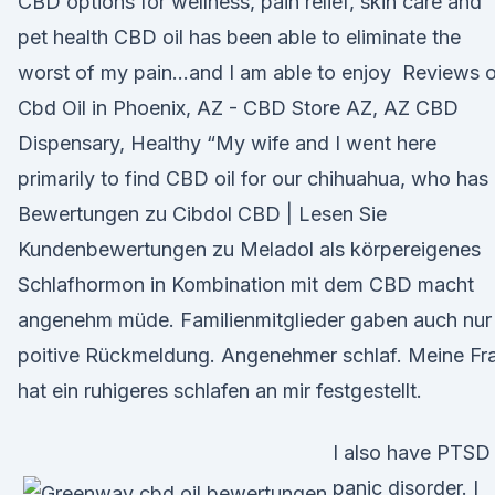
CBD options for wellness, pain relief, skin care and
pet health CBD oil has been able to eliminate the
worst of my pain…and I am able to enjoy Reviews 
Cbd Oil in Phoenix, AZ - CBD Store AZ, AZ CBD
Dispensary, Healthy “My wife and I went here
primarily to find CBD oil for our chihuahua, who has
Bewertungen zu Cibdol CBD | Lesen Sie
Kundenbewertungen zu Meladol als körpereigenes
Schlafhormon in Kombination mit dem CBD macht
angenehm müde. Familienmitglieder gaben auch nur
poitive Rückmeldung. Angenehmer schlaf. Meine Fr
hat ein ruhigeres schlafen an mir festgestellt.
I also have PTSD
panic disorder. I