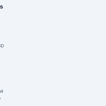
as
BD
9
il
y