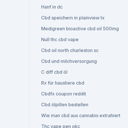
Hanf in dc
Cbd speichern in plainview tx
Medigreen bioactive cbd oil 500mg
Null thc cbd vape
Cbd oil north charleston sc
Cbd und milchversorgung
C diff cbd öl
Rx für haustiere cbd
Cbdfx coupon reddit
Cbd ölpillen bestellen
Wie man cbd aus cannabis extrahiert
Thc vape pen okc